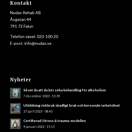
Kontakt
Nudax Rehab AB
Åsgatan 44
791 72 Falun
Telefon växel:
023-100 20
E-post:
info@nudax.se
Nyheter
Så vet du att du bör söka behandling för alkoholism
7 december 2023 - 15:39
Utbildning riskbruk skadligt bruk och beroende i arbetslivet
27 april 2023 - 08:45
Certifierad i Stress & trauma-modellen
9 januari 2023 - 15:15