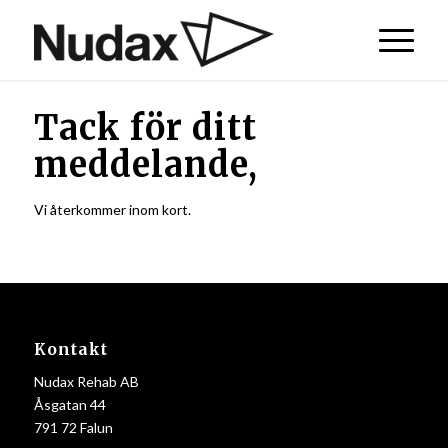
Tack för ditt
meddelande,
Vi återkommer inom kort.
Kontakt
Nudax Rehab AB
Åsgatan 44
791 72 Falun