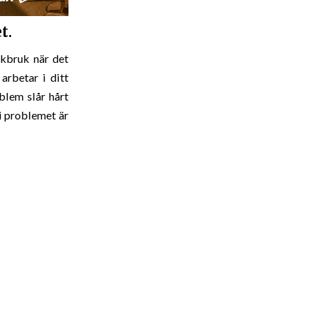
t.
skbruk när det
arbetar i ditt
blem slår hårt
i problemet är