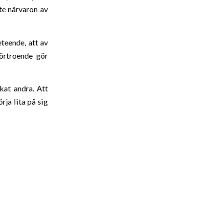
te närvaron av
eteende, att av
förtroende gör
kat andra. Att
rja lita på sig