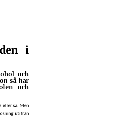
den i
kohol och
on så har
holen och
 eller så. Men
ösning utifrån