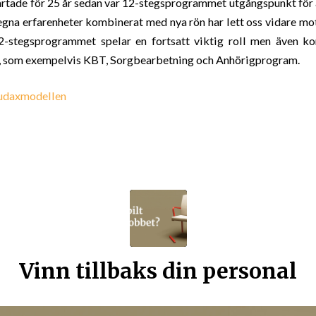
rtade för 25 år sedan var 12-stegsprogrammet utgångspunkt för 
egna erfarenheter kombinerat med nya rön har lett oss vidare mot
2-stegsprogrammet spelar en fortsatt viktig roll men även k
, som exempelvis KBT, Sorgbearbetning och Anhörigprogram.
udaxmodellen
Vinn tillbaks din personal