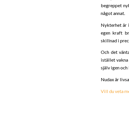
begreppet nyk
något annat.
Nykterhet är i
egen kraft br
skillnad i pre
Och det vänta
istället vakna
själv igen och
Nudax är livsa
Vill du veta m