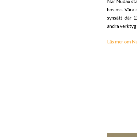
När Nudax sta
hos oss. Våra 
synsätt där 1
andra verktyg
Läs mer om N