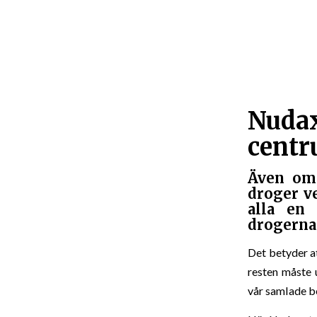
Nuda
cent
Även om 
droger v
alla en 
drogerna
Det betyder at
resten måste 
vår samlade 