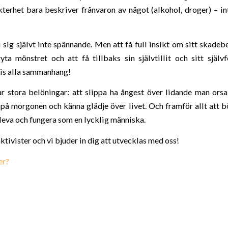
terhet bara beskriver frånvaron av något (alkohol, droger) – in
 sig självt inte spännande. Men att få full insikt om sitt skadeb
yta mönstret och att få tillbaks sin självtillit och sitt själv
cis alla sammanhang!
r stora belöningar: att slippa ha ångest över lidande man orsa
 på morgonen och känna glädje över livet. Och framför allt att bö
 leva och fungera som en lycklig människa.
ktivister och vi bjuder in dig att utvecklas med oss!
er?