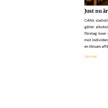
Just nu ä
CANs statisti
gäller alkoho
företag inser
mot individen 
en lönsam affä
Läs mer