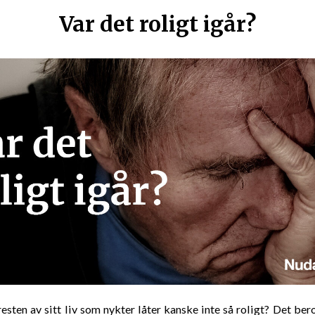
Var det roligt igår?
esten av sitt liv som nykter låter kanske inte så roligt? Det bero